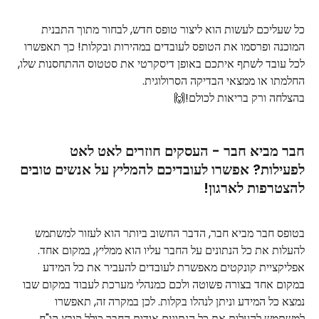
כל שעליכם לעשות הוא ליצור טופס חדש, לבחור מתוך התבנית 
המוכנה ופרסמו את הטופס לעובדים במהירות ובקלות! כך תאפשרו 
לכל עובד לשתף איתכם באופן דיסקרטי את סטטוס ההתחסנות שלו, 
החלמתו או ממצאי הבדיקה הסרולוגית.
בהצלחה ורק בריאות לכולם!🙌
חבר מביא חבר - העסקים חוזרים לאט לאט 
לפעילות? אפשרו לעובדיכם להמליץ על אנשים טובים 
להצטרפות לארגון!
בטופס חבר מביא חבר, הדבר החשוב ביותר הוא לעזור למשתמש 
להעלות את כל הנתונים על החבר עליו הוא ממליץ, במקום אחד. 
אפליקציית קונקטים מאפשרת לעובדים להעביר את כל המידע 
במקום אחד בצורה פשוטה ולכם כמנהלי מערכת לעבוד במקום שבו 
נמצא כל המידע וניתן לנהלו בקלות. לכן במקרה זה, תאפשרו 
למשתמש להעלות את כל הנתונים אודות החבר כולל קובץ קו"ח 