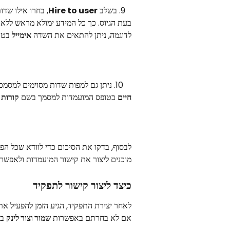
   9. בשלב 
Hire to user
, בחרו אילו שד
בעת הגיוס. כך כל המידע ימולא מראש ללא
לדוגמה, ניתן להתאים את השדה 
אימייל
 בטו
    10. ניתן גם למפות שדות מסוימים למסמכים בלשונית 
חיים
 בטופס המועמדות למסמך בשם 
קורות 
לבסוף, בדקו את הסיכום כדי לוודא שכל הפרט
מוכנים ליצור את קישור המועמדות ולאפשר
כיצד ליצור קישור לתפקיד
לאחר יצירת התפקיד, הגיע הזמן להפעיל את 
אם לא בחרתם באפשרות 
שמור וצור לינק
 ב