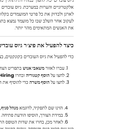
גיוס עובדים יכול להפוך במהירות לתהליך מור
אלקטרוניים והערות במערכת. גיוס עובדים 
לארגן ולבדוק את כל פרטי המועמדים בקלות
לעקוב אחר השלב שבו כל מועמד נמצא בתהל
את האנשים המתאימים מהר יותר.
כיצד להפעיל את פיצ׳ר גיוס עובדים
כדי להפעיל את גיוס העובדים בקונקטים, ב
עברו לאזור 
משאבי אנוש
 בתפריט הצד 
לחצו על 
הוסף קטגוריה
 ובחרו 
Hiring
לחצו על 
הוסף משרה
 כדי להוסיף את 
     4. הזינו שם לתפקיד, לדוגמא 
מנהל סניף
,
     5. במידת הצורך, הוסיפו הודעת פתיחה.
     6. לאחר מכן, בחרו את שדות הטופס 
כגון שם פרטי ושם משפחה, שדות קישור או