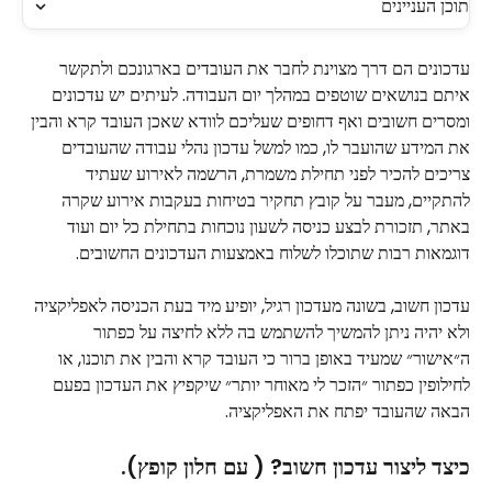
תוכן העניינים
עדכונים הם דרך מצוינת לחבר את העובדים בארגונכם ולתקשר 
איתם בנושאים שוטפים במהלך יום העבודה. לעיתים יש עדכונים 
ומסרים חשובים ואף דחופים שעליכם לוודא שאכן העובד קרא והבין 
את המידע שהועבר לו, כמו למשל עדכון נהלי עבודה שהעובדים 
צריכים להכיר לפני תחילת משמרת, הרשמה לאירוע שעתיד 
להתקיים, מעבר על קובץ תחקיר בטיחות בעקבות אירוע שקרה 
באתר, תזכורת לבצע כניסה לשעון נוכחות בתחילת כל יום ועוד 
דוגמאות רבות שתוכלו לשלוח באמצעות העדכונים החשובים.
עדכון חשוב, בשונה מעדכון רגיל, יופיע מיד בעת הכניסה לאפליקציה 
ולא יהיה ניתן להמשיך להשתמש בה ללא לחיצה על כפתור 
ה״אישור״ שמעיד באופן ברור כי העובד קרא והבין את תוכנו, או 
לחילופין כפתור ״הזכר לי מאוחר יותר״ שיקפיץ את העדכון בפעם 
הבאה שהעובד יפתח את האפליקציה.
כיצד ליצור עדכון חשוב? ( עם חלון קופץ).