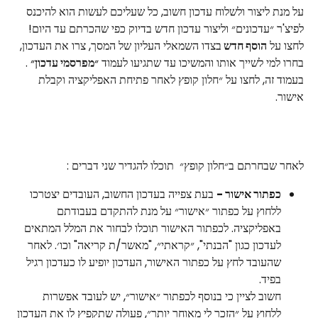
על מנת ליצור ולשלוח עדכון חשוב, כל שעליכם לעשות הוא להיכנס 
לפיצ'ר ״עדכונים״ וליצור עדכון חדש בדיוק כפי שהכרתם עד היום!
לחצו על 
הוסף חדש 
בצדו השמאלי העליון של המסך, צרו את העדכון, 
בחרו למי לשייך אותו והמשיכו עד שתגיעו לעמוד 
״מפרסמי עדכון״
 . 
בעמוד זה, לחצו על ״חלון קופץ לאחר פתיחת האפליקציה וקבלת 
אישור. 
לאחר שבחרתם ב״חלון קופץ״  תוכלו להגדיר שני דברים :
כפתור אישור -
 בעת צפייה בעדכון החשוב, העובדים יצטרכו 
ללחוץ על כפתור ״אישור״ על מנת להתקדם בעבודתם 
באפליקציה. לכפתור האישור תוכלו לבחור את המלל המתאים 
לעדכון כגון "הבנתי", ״קראתי״, "מאשר/ת קריאה" וכו׳. לאחר 
שהעובד לחץ על כפתור האישור, העדכון יופיע לו כעדכון רגיל 
בפיד.
חשוב לציין כי בנוסף לכפתור ״אישור״, יש לעובד אפשרות 
ללחוץ על ״הזכר לי מאוחר יותר״, פעולה שתקפיץ לו את העדכון 