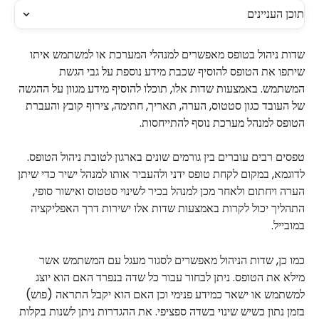
תוכן העניינים
שדות ניהול בטופס מאפשרים למנהלי המערכת או למשתמש איתו 
שיתפו את הטופס להוסיף שכבת מידע נוספת על גבי הגשת 
המשתמש. באמצעות שדות אלו, תוכלו להוסיף מידע מגוון על ההגשה 
של העובד כגון סטטוס, הערה, תאריך, חתימה, צירוף קובץ והעברת 
הטופס למנהל מערכת נוסף להתייחסות. 
טפסים רבים עוברים בין גורמים שונים בארגון לטובת ניהול הטופס. 
לדוגמא, במקום לקחת טופס ידני ולהעביר אותו למנהל ישיר כדי שיתן 
הערה ויחתום ולאחר מכן למנהל בכיר לשינוי סטטוס ואישור סופי, 
התהליך יכול לקרות באמצעות שדות אלו ישירות דרך האפליקציה 
במובייל.
כמו כן, שדות הניהול מאפשרים לסגור מעגל עם המשתמש אשר 
מילא את הטופס. ניתן לבחור עבור כל שדה בנפרד האם הוא יוצג 
למשתמש או ישאר כמידע פנימי וכן האם הוא יקבל התראה (פוש) 
בזמן נתון כשיש שינוי בשדה ספציפי. את ההגדרות ניתן לשנות בקלות 