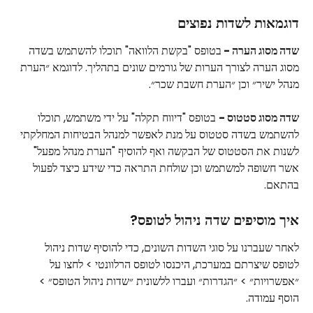
דוגמאות לשדות נפוצים
שדה מסוג הערה - 
בטופס "בקשת הלוואה" תוכלו להשתמש בשדה 
מסוג הערה לצורך הערות של גורמים שונים בתהליך. לדוגמא ״הערת 
מנהל ישיר״ וכן ״הערת חשבת שכר״.
שדה מסוג סטטוס -
 בטופס "דיווח תקלה" על ידי משתמש, תוכלו 
להשתמש בשדה סטטוס על מנת לאפשר למנהל הבטיחות המחלקתי 
לשנות את הסטטוס של הבקשה ואף להוסיף "הערת מנהל מפעל" 
אשר חשופה למשתמש וכן שולחת התראה כדי שידע כיצד לפעול 
בהתאם.
איך מוסיפים שדה ניהול לטופס?
לאחר שעברנו על סוגי השדות השונים, כדי להוסיף שדות ניהול 
לטופס שיצרתם במערכת, היכנסו לטופס הרלוונטי > לחצו על 
״אפשרויות״ > ״הגדרות״ ועברו ללשונית ״שדות ניהול הטופס״ > 
הוסף עמודה.