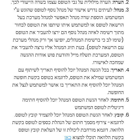
הערה
: הערה מילולית על גבי הטופס עצמו בשדה הייעודי לכך.
מנהל
: לעיתים נדרש אישור של מנהל נוסף לטופס שהוגש ע"י 
המשתמש. הוספת שדה מנהל תאפשר למנהל מערכת בעל 
הרשאה לטופס או למשתמש איתו שיתפו את הטופס לבחור 
מתוך רשימה לאיזה מנהל נוסף הם ירצו להעביר את הטופס 
(שימו לב כי ברשימת המנהלים, יופיעו אך ורק מנהלי מערכת 
עם הרשאה לטופס). בעת תיוג המנהל אליו נרצה להעביר את 
הטופס, המערכת תשלח מייל והודעת פוש אודות ההגשה 
שמחכה לאישורו.
תאריך
: בכל הגשה המנהל יוכל להוסיף תאריך לשיתוף עם 
המשתמש שמילא את הטופס, לדוגמא בטופס בקשת חופשה 
המנהל יוכל להוסיף את התאריך בו אושר למשתמש לנצל את 
החופשה.
חתימה
: לאחר הגשת הטופס המנהל יוכל להוסיף חתימה 
דיגיטלית לטופס המשתמש
קובץ
: לאחר הגשת הטופס המנהל יוכל להצמיד קובץ לטופס. 
לדוגמא- צירוף מסמך חתום של הנהלת כספים לטופס בקשת 
הלוואה. דוגמא מורחבת ליכולת זו של העלאת קובץ וטופס 
בקשת הלוואה תוכלו למצוא 
כאן