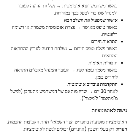
כאשר משתמש יוצא אוטומטית → נשלחת הודעה לעובד 
ולמנהל שלו כדי לטפל בכך במהירות.
אישור שמפעיל את השלב הבא
כאשר טופס מאושר → נוצרת אוטומטית משמרת או רשומה 
רלוונטית.
התראות חירום
כאשר נשלח טופס חירום → נשלחת הודעה לערוץ ההתראות 
המתאים.
תזכורות תאימות
כאשר מסמך עומד לפוג → העובד והמנהל מקבלים התראה 
לחידוש בזמן.
התקדמות עובדים אוטומטית
לאחר 30 יום → שדה מותאם של המשתמש מתעדכן (למשל 
מ"מתלמד" ל"מלצר").
גישה לאוטומציות
האוטומציות מופיעות בתפריט הצד השמאלי תחת הקבוצות החכמות.
הערה:
 רק בעלי חשבון (אוונרים) יכולים לגשת לאוטומציות.