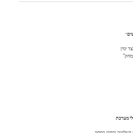
ים
״
י מערכת