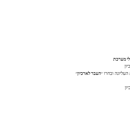
י מערכת
העבר לארכיון
״