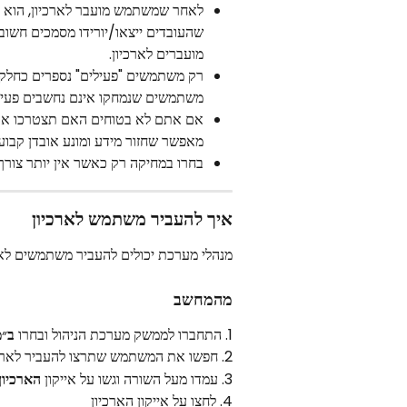
לאחר שמשתמש מועבר לארכיון, הוא לא 
שהעובדים ייצאו/יורידו מסמכים חשובי
מועברים לארכיון.
רק משתמשים "פעילים" נספרים כחלק
משתמשים שנמחקו אינם נחשבים פעיל
אם אתם לא בטוחים האם תצטרכו את ה
מאפשר שחזור מידע ומונע אובדן קבוע 
בחרו במחיקה רק כאשר אין יותר צורך
איך להעביר משתמש לארכיון
מנהלי מערכת יכולים להעביר משתמשים לאר
מהמחשב
1. התחברו לממשק מערכת הניהול ובחרו 
ב״
2. חפשו את המשתמש שתרצו להעביר לארכיון
3. עמדו מעל השורה וגשו על אייקון 
הארכיון
4. לחצו על אייקון הארכיון